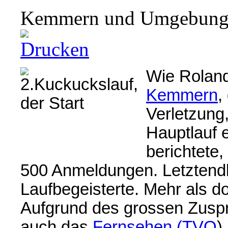
Kemmern und Umgebun
Wie Rolan
Kemmern
,
Verletzung,
Hauptlauf e
berichtete
500 Anmeldungen. Letztendl
Laufbegeisterte. Mehr als dop
Aufgrund des grossen Zuspru
auch das
Fernsehen (TVO
)